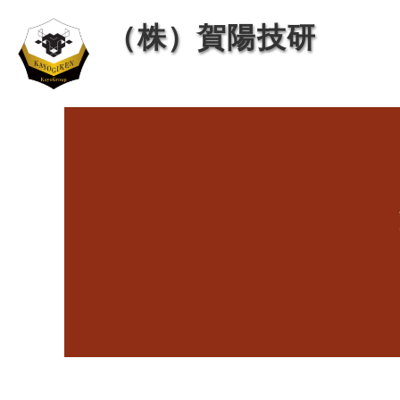
内
投
（株）賀陽技研
容
稿
を
ナ
ス
ビ
キ
ゲ
ッ
ー
プ
シ
ョ
ン