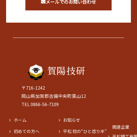
メールでのお問い合わせ
賀陽技研
〒716-1242
岡山県加賀郡吉備中央町黒山12
TEL 0866-56-7109
ホーム
お知らせ
関連企業
初めての方へ
平松 稔の“ひと捻り半”
平松精工有