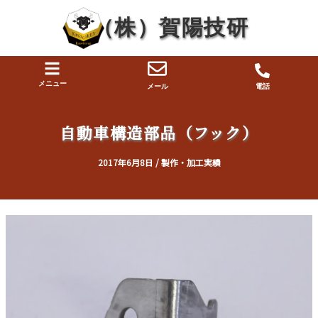
内
投
（株）賀陽技研
容
稿
を
ナ
ス
ビ
キ
ゲ
メニュー
メール
電話
ッ
ー
プ
シ
自動車構造部品（フック）
ョ
ン
2017年6月8日
/
製作・加工実績