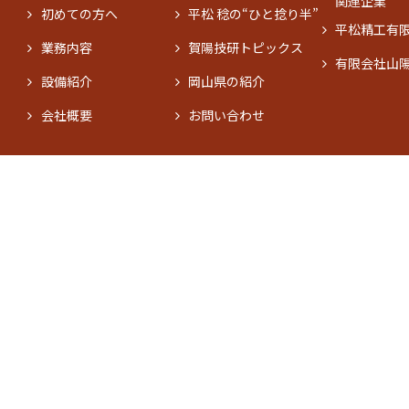
関連企業
初めての方へ
平松 稔の“ひと捻り半”
平松精工有
業務内容
賀陽技研トピックス
有限会社山
設備紹介
岡山県の紹介
会社概要
お問い合わせ