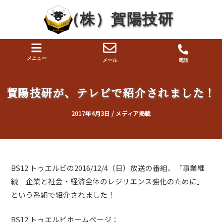
内
投
（株）賀陽技研
容
稿
を
ナ
ス
ビ
キ
ゲ
メニュー
メール
電話
ッ
ー
プ
シ
賀陽技研が、テレビで紹介されました！
ョ
ン
2017年4月3日
/
メディア掲載
BS12 トゥエルビの2016/12/4（日）放送の番組、「事業継
続 企業と社会・経済全体のレジリエンス強化のために」
という番組で紹介されました！
BS12 トゥエルビホームページ：