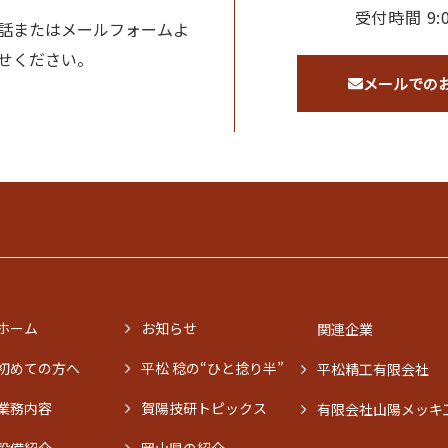
受付時間 9:0
話またはメールフォームよ
せください。
メールでの
ホーム
お知らせ
関連企業
初めての方へ
平松 稔の“ひと捻り半”
平松精工有限会社
業務内容
賀陽技研トピックス
有限会社山陽メッキ