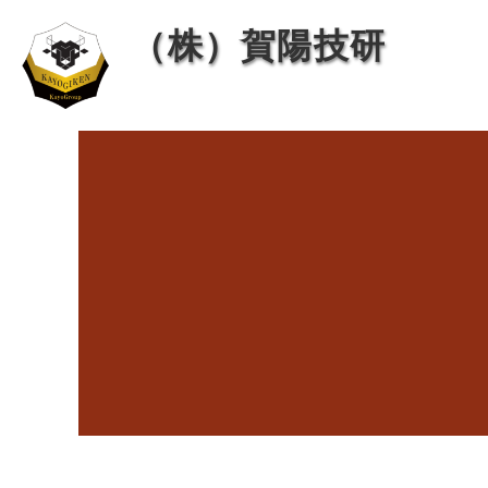
内
投
（株）賀陽技研
容
稿
を
ナ
ス
ビ
キ
ゲ
ッ
ー
プ
シ
ョ
ン