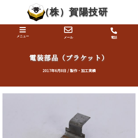
内
投
（株）賀陽技研
容
稿
を
ナ
ス
ビ
キ
ゲ
メニュー
メール
電話
ッ
ー
プ
シ
電装部品（ブラケット）
ョ
ン
2017年6月8日
/
製作・加工実績