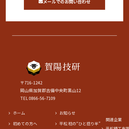
メールでのお問い合わせ
賀陽技研
〒716-1242
岡山県加賀郡吉備中央町黒山12
TEL 0866-56-7109
ホーム
お知らせ
関連企業
初めての方へ
平松 稔の“ひと捻り半”
平松精工有