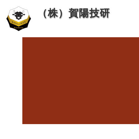
内
投
（株）賀陽技研
容
稿
を
ナ
ス
ビ
キ
ゲ
ッ
ー
プ
シ
ョ
ン