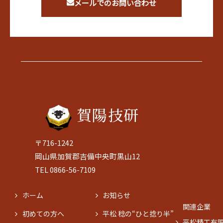
メールでのお問い合わせ
賀陽技研
〒716-1242
岡山県加賀郡吉備中央町黒山12
TEL 0866-56-7109
ホーム
お知らせ
関連企業
初めての方へ
平松 稔の“ひと捻り半”
平松精工有