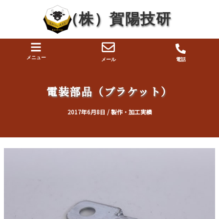
内
投
（株）賀陽技研
容
稿
を
ナ
ス
ビ
キ
ゲ
メニュー
メール
電話
ッ
ー
プ
シ
電装部品（ブラケット）
ョ
ン
2017年6月8日
/
製作・加工実績